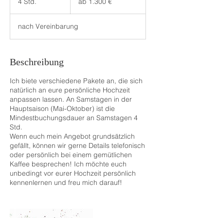
4 Std.
4
ab 1.300 €
€
S
t
nach Vereinbarung
d
.
Beschreibung
Ich biete verschiedene Pakete an, die sich
natürlich an eure persönliche Hochzeit
anpassen lassen. An Samstagen in der
Hauptsaison (Mai-Oktober) ist die
Mindestbuchungsdauer an Samstagen 4
Std.
Wenn euch mein Angebot grundsätzlich
gefällt, können wir gerne Details telefonisch
oder persönlich bei einem gemütlichen
Kaffee besprechen! Ich möchte euch
unbedingt vor eurer Hochzeit persönlich
kennenlernen und freu mich darauf!